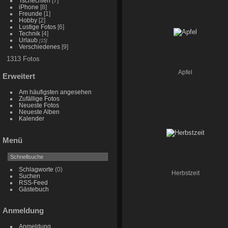
Tschechien
[7]
iPhone
[8]
Freunde
[1]
Hobby
[2]
Lustige Fotos
[6]
Technik
[4]
Urlaub
[15]
Verschiedenes
[9]
1313 Fotos
Apfel
Erweitert
Am häufigsten angesehen
Zufällige Fotos
Neueste Fotos
Neueste Alben
Kalender
Menü
Schlagworte
(0)
Herbstzeit
Suchen
RSS-Feed
Gästebuch
Anmeldung
Anmeldung