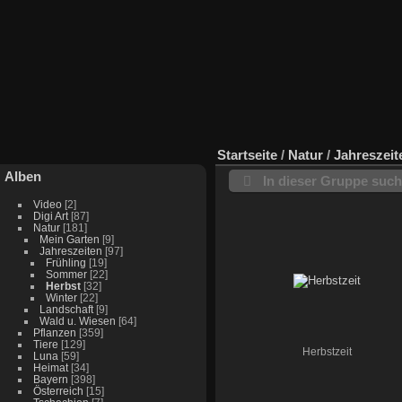
Startseite
/
Natur
/
Jahreszeit
Alben
In dieser Gruppe suc
Video
[2]
Digi Art
[87]
Natur
[181]
Mein Garten
[9]
Jahreszeiten
[97]
Frühling
[19]
Sommer
[22]
Herbst
[32]
Winter
[22]
Landschaft
[9]
Wald u. Wiesen
[64]
Pflanzen
[359]
Tiere
[129]
Herbstzeit
Luna
[59]
Heimat
[34]
Bayern
[398]
Österreich
[15]