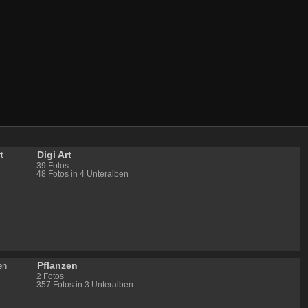
Digi Art
39 Fotos
48 Fotos in 4 Unteralben
Pflanzen
2 Fotos
357 Fotos in 3 Unteralben