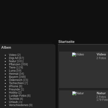
Startseite
Alben
Video
Video
[2]
Digi Art
[87]
2 Fotos
Natur
[181]
Pflanzen
[359]
Tiere
[129]
Luna
[59]
Heimat
[34]
Bayern
[398]
Österreich
[15]
Tschechien
[7]
iPhone
[8]
Freunde
[1]
Hobby
[2]
Natur
Lustige Fotos
[6]
2 Fotos
Technik
[4]
179 Foto
Urlaub
[15]
Verschiedenes
[9]