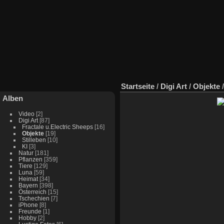
Startseite
/
Digi Art
/
Objekte
Alben
Video
[2]
Digi Art
[87]
Fractale u.Electric Sheeps
[16]
Objekte
[19]
Stilleben
[10]
KI
[3]
Natur
[181]
Pflanzen
[359]
Tiere
[129]
Luna
[59]
Heimat
[34]
Bayern
[398]
Österreich
[15]
Tschechien
[7]
iPhone
[8]
Freunde
[1]
Hobby
[2]