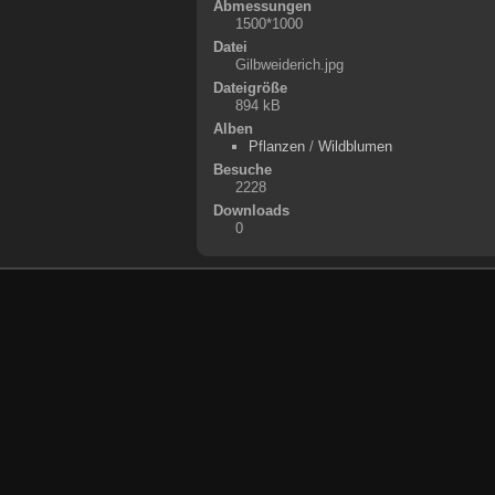
Abmessungen
1500*1000
Datei
Gilbweiderich.jpg
Dateigröße
894 kB
Alben
Pflanzen
/
Wildblumen
Besuche
2228
Downloads
0