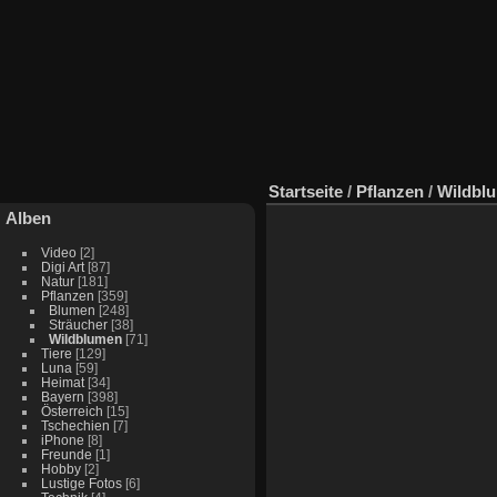
Startseite
/
Pflanzen
/
Wildbl
Alben
Video
[2]
Digi Art
[87]
Natur
[181]
Pflanzen
[359]
Blumen
[248]
Sträucher
[38]
Wildblumen
[71]
Tiere
[129]
Luna
[59]
Heimat
[34]
Bayern
[398]
Österreich
[15]
Tschechien
[7]
iPhone
[8]
Freunde
[1]
Hobby
[2]
Lustige Fotos
[6]