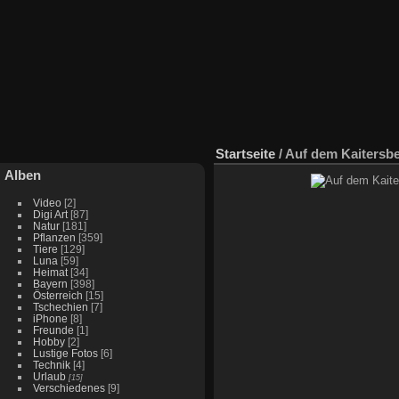
Startseite
/
Auf dem Kaitersbe
Alben
Video
[2]
Digi Art
[87]
Natur
[181]
Pflanzen
[359]
Tiere
[129]
Luna
[59]
Heimat
[34]
Bayern
[398]
Österreich
[15]
Tschechien
[7]
iPhone
[8]
Freunde
[1]
Hobby
[2]
Lustige Fotos
[6]
Technik
[4]
Urlaub
[15]
Verschiedenes
[9]