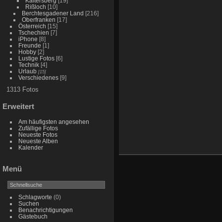
Kaitersberg
[19]
Rißloch
[10]
Berchtesgadener Land
[216]
Oberfranken
[17]
Österreich
[15]
Tschechien
[7]
iPhone
[8]
Freunde
[1]
Hobby
[2]
Lustige Fotos
[6]
Technik
[4]
Urlaub
[15]
Verschiedenes
[9]
1313 Fotos
Erweitert
Am häufigsten angesehen
Zufällige Fotos
Neueste Fotos
Neueste Alben
Kalender
Menü
Schlagworte
(0)
Suchen
Benachrichtigungen
Gästebuch