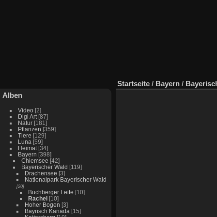
Startseite
/
Bayern
/
Bayerisc
Alben
Video
[2]
Digi Art
[87]
Natur
[181]
Pflanzen
[359]
Tiere
[129]
Luna
[59]
Heimat
[34]
Bayern
[398]
Chiemsee
[42]
Bayerischer Wald
[119]
Drachensee
[3]
Nationalpark Bayerischer Wald
[20]
Buchberger Leite
[10]
Rachel
[10]
Hoher Bogen
[3]
Bayrisch Kanada
[15]