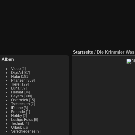
Startseite
/
Die Krimmler Wass
Alben
Video
[2]
Digi Art
[87]
Natur
[181]
Pflanzen
[359]
Tiere
[129]
Luna
[59]
Heimat
[34]
Bayern
[398]
Österreich
[15]
Tschechien
[7]
iPhone
[8]
Freunde
[1]
Hobby
[2]
Lustige Fotos
[6]
Technik
[4]
Urlaub
[15]
Verschiedenes
[9]