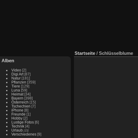
Startseite
/
Schlüsselblume
Alben
Video
[2]
Digi Art
[87]
Natur
[181]
Pflanzen
[359]
Tiere
[129]
Luna
[59]
Heimat
[34]
Bayern
[398]
Österreich
[15]
Tschechien
[7]
iPhone
[8]
Freunde
[1]
Hobby
[2]
Lustige Fotos
[6]
Technik
[4]
Urlaub
[15]
Verschiedenes
[9]