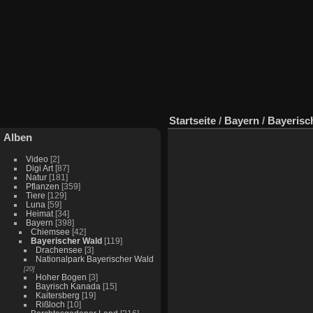
Startseite
/
Bayern
/
Bayerisc
Alben
Video
[2]
Digi Art
[87]
Natur
[181]
Pflanzen
[359]
Tiere
[129]
Luna
[59]
Heimat
[34]
Bayern
[398]
Chiemsee
[42]
Bayerischer Wald
[119]
Drachensee
[3]
Nationalpark Bayerischer Wald
[20]
Hoher Bogen
[3]
Bayrisch Kanada
[15]
Kaitersberg
[19]
Rißloch
[10]