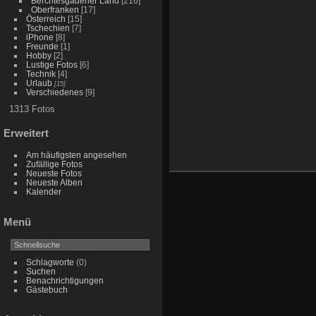
Berchtesgadener Land
[216]
Oberfranken
[17]
Österreich
[15]
Tschechien
[7]
iPhone
[8]
Freunde
[1]
Hobby
[2]
Lustige Fotos
[6]
Technik
[4]
Urlaub
[15]
Verschiedenes
[9]
1313 Fotos
Erweitert
Am häufigsten angesehen
Zufällige Fotos
Neueste Fotos
Neueste Alben
Kalender
Menü
Schlagworte
(0)
Suchen
Benachrichtigungen
Gästebuch