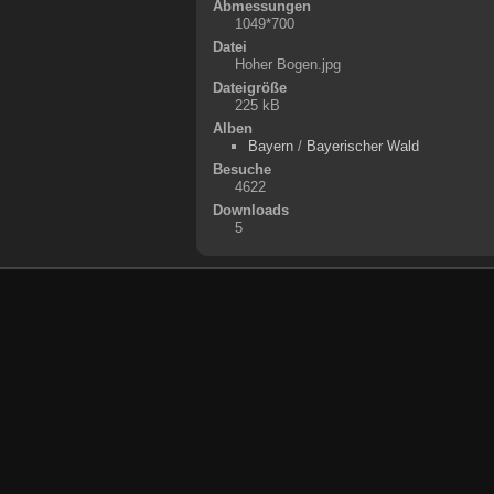
Abmessungen
1049*700
Datei
Hoher Bogen.jpg
Dateigröße
225 kB
Alben
Bayern
/
Bayerischer Wald
Besuche
4622
Downloads
5