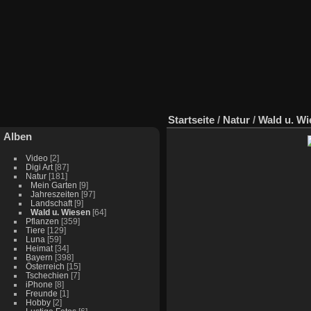
Startseite
/
Natur
/
Wald u. Wi
Alben
Video
[2]
Digi Art
[87]
Natur
[181]
Mein Garten
[9]
Jahreszeiten
[97]
Landschaft
[9]
Wald u. Wiesen
[64]
Pflanzen
[359]
Tiere
[129]
Luna
[59]
Heimat
[34]
Bayern
[398]
Österreich
[15]
Tschechien
[7]
iPhone
[8]
Freunde
[1]
Hobby
[2]