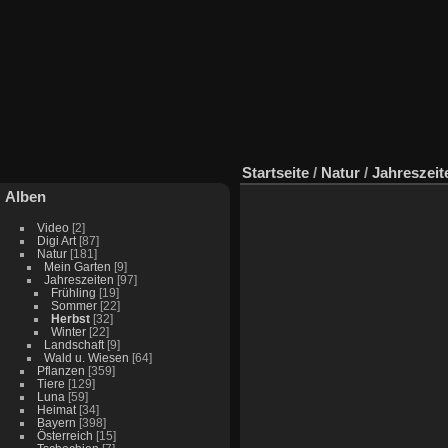
Startseite
/
Natur
/
Jahreszeit
Alben
Video
[2]
Digi Art
[87]
Natur
[181]
Mein Garten
[9]
Jahreszeiten
[97]
Frühling
[19]
Sommer
[22]
Herbst
[32]
Winter
[22]
Landschaft
[9]
Wald u. Wiesen
[64]
Pflanzen
[359]
Tiere
[129]
Luna
[59]
Heimat
[34]
Bayern
[398]
Österreich
[15]