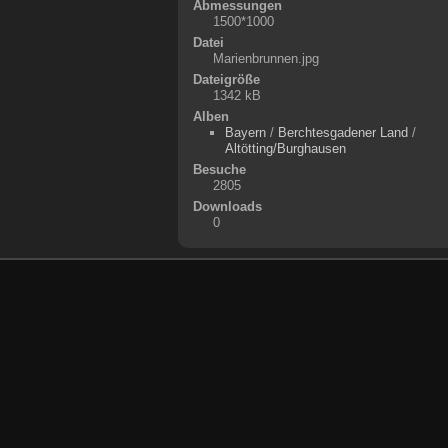
Abmessungen
1500*1000
Datei
Marienbrunnen.jpg
Dateigröße
1342 kB
Alben
Bayern
/
Berchtesgadener Land
/
Altötting/Burghausen
Besuche
2805
Downloads
0