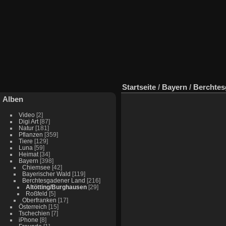
Startseite
/
Bayern
/
Berchtes
Alben
Video
[2]
Digi Art
[87]
Natur
[181]
Pflanzen
[359]
Tiere
[129]
Luna
[59]
Heimat
[34]
Bayern
[398]
Chiemsee
[42]
Bayerischer Wald
[119]
Berchtesgadener Land
[216]
Altötting/Burghausen
[29]
Roßfeld
[5]
Oberfranken
[17]
Österreich
[15]
Tschechien
[7]
iPhone
[8]